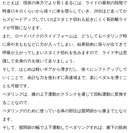
たとえば、現状の体力でより長く走るには、ライドの最初の段階で
時速15キロくらいから徐々に体を慣らしていき、20分ほど走ってか
らスピードアップしていけばスタミナ切れも起きにくく長距離ライ
ドが可能になります。
また、ロードバイクのライドフォームは、どうしてもペダリング時
に肩や太ももなどに力が入ってしまい、結果筋肉に張りが出てきて
呼吸が上がってしまいスタミナ切れを生みますので、ライド中は意
識して全身の力を抜いて走りましょう。
そして、はじめは軽いギアから漕ぎだし、徐々にシフトアップして
いくことで、余計な力を使わずに高速域まで、楽にペダルを漕ぐこ
とも可能です。
ペダリングは、膝の上下運動がクランクを通じて回転運動に変換す
ることなので、
ペダリングのために使っている体の部位は股関節から膝までとなり
ます。
そして、股関節の幅で上下運動してペダリングすれば、膝下の筋肉