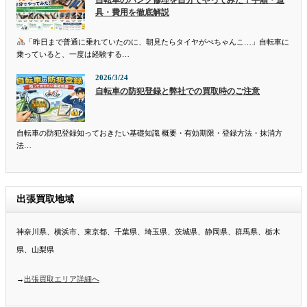
自転車のパンク修理を自分でやってみた！手順・道
具・費用を徹底解説
「昨日まで普通に乗れていたのに、朝見たらタイヤがぺちゃんこ…」自転車に
乗っていると、一度は経験する…
2026/3/24
自転車の防犯登録と弊社での買取時のご注意
自転車の防犯登録知っておきたい基礎知識 概要・有効期限・登録方法・抹消方
法…
出張買取地域
神奈川県、横浜市、東京都、千葉県、埼玉県、茨城県、静岡県、群馬県、栃木
県、山梨県
→
出張買取エリア詳細へ