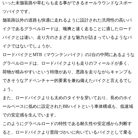
いった未舗装路や草むらも走る事ができるオールラウンドなスポー
ツバイクです。
舗装路以外の道路も快適に走れるように設計された汎用性の高いバ
イクであるグラベルロードは、颯爽と速く走ることに適したロード
バイクとは違い、走り方のさまざまな魅力が詰まっているようなバ
イクではないでしょうか。
ロードバイクとMTB（マウンテンバイク）の2台の中間にあるような
グラベルロードは、ロードバイクよりも走りのフィールドが多く、
荷物が積みやすいという特徴があり、悪路を走りながらキャンプも
できそうなアドベンチャー的要素を兼ね備えたバイクと言えるでし
ょう。
また、ロードバイクよりも太めのタイヤを穿いており、長めのホイ
ールベースに低めに設定されたBBハイトという車体構成も、低速域
での安定感を生んでいます。
このようにグラベルロードの特性である耐久性や安定感から判断す
ると、ロードバイクより普段づかいに向いているバイクとして乗る