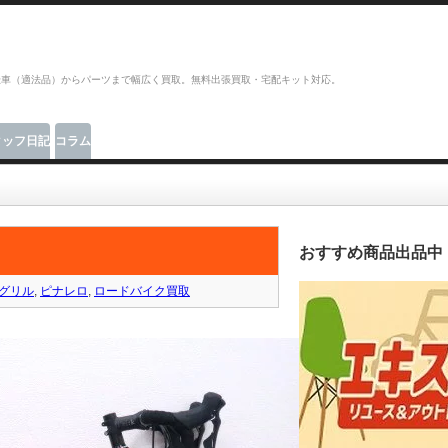
転車（適法品）からパーツまで幅広く買取。無料出張買取・宅配キット対応。
タッフ日記
コラム
おすすめ商品出品中
グリル
,
ピナレロ
,
ロードバイク買取