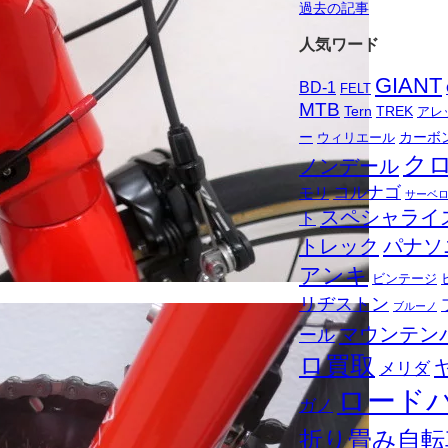
過去の記事
人気ワード
GIANT
BD-1
FELT
MTB
Tern
TREK
アレ
ー
カーボ
ウィリエール
ク
ノンデール
コルナゴ
モリ
サーベ
スペシャライ
ト
トレック
パナソ
アンキ
ビンテージ
リヂストン
ブルーノ
マウンテン
ール
ロ買取
メリダ
ロード
ガノ
折り畳み自転