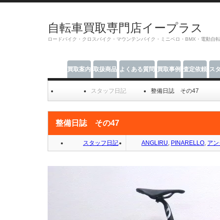
自転車買取専門店イープラス
ロードバイク・クロスバイク・マウンテンバイク・ミニベロ・BMX・電動自
買取案内
取扱商品
よくある質問
買取事例
査定依頼
ス
スタッフ日記
整備日誌 その47
整備日誌 その47
スタッフ日記
ANGLIRU
,
PINARELLO
,
アン