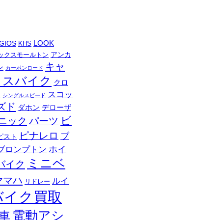
LOOK
GIOS
KHS
アンカ
ックスモールトン
キャ
ン
カーボンロード
ロスバイク
クロ
スコッ
ロ
シングルスピード
ズド
ダホン
デローザ
ビ
ニック
パーツ
ピナレロ
ブ
ピスト
ブロンプトン
ホイ
ミニベ
バイク
ヤマハ
ルイ
リドレー
バイク買取
電動アシ
車