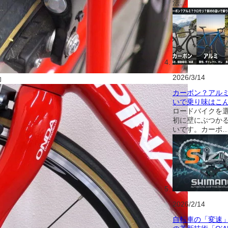
法…
2026/3/14
力
カーボン？アル
いで乗り味はこ
ロードバイクを
初に壁にぶつか
いです。カーボ
2026/2/14
自転車の「変速