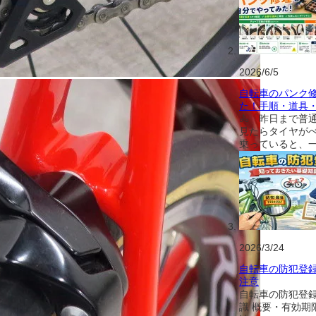
2026/6/5
自転車のパンク
た！手順・道具
🚴「昨日まで普
見たらタイヤが
乗っていると、
2026/3/24
自転車の防犯登
注意
自転車の防犯登
識 概要・有効期