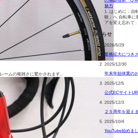
の革新技術「Q’
魅力
1. はじめに：
験」へ 自転車に
アを変え忘れて
お知らせ
2026/5/29
業務拡大につき
2025/12/30
年末年始休業の
レームの複雑さに驚かされます。
2025/12/5
公式ECサイトU
2025/12/3
２５周年を迎え
2025/10/4
YouTube始めま