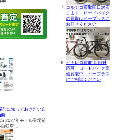
簡単
コルナゴ買取即日対応
します ロードバイク
の買取はイープラスに
お任せください
ピナレロ買取 即日対
応可 ロードバイク高
価買取中 イープラス
にご相談ください
登場前に知っておきたい自
動向
CS 2027年モデル登場前
い自転車…