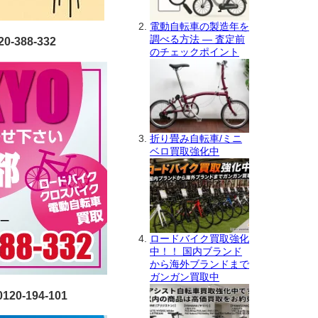
電動自転車の製造年を
調べる方法 ― 査定前
388-332
のチェックポイント
折り畳み自転車/ミニ
ベロ買取強化中
ロードバイク買取強化
中！！ 国内ブランド
から海外ブランドまで
ガンガン買取中
0-194-101