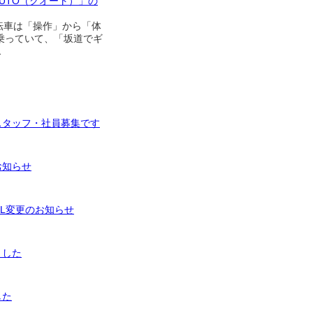
AUTO（クオート）」の
自転車は「操作」から「体
乗っていて、「坂道でギ
…
スタッフ・社員募集です
お知らせ
RL変更のお知らせ
ました
した