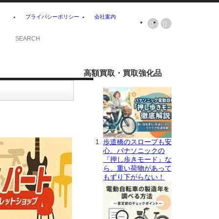
プライバシーポリシー
会社案内
高額買取・買取強化品
歩道橋のスロープも安
心。パナソニックの
『押し歩きモード』な
ら、重い荷物があって
もずり下がらない！