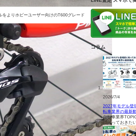
LINE査定 スマホで
ルをよりホビーユーザー向けのT600グレード
コラム
2026/7/4
2027年モデル
転車業界の最新
自転車業界TOPI
に知っておきた