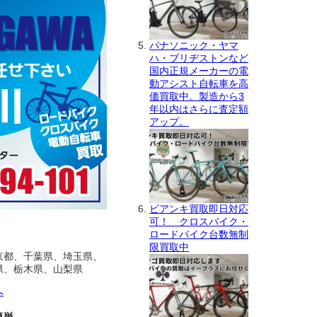
パナソニック・ヤマ
ハ・ブリヂストンなど
国内正規メーカーの電
動アシスト自転車を高
価買取中。製造から3
年以内はさらに査定額
アップ。
ビアンキ買取即日対応
可！ クロスバイク・
ロードバイク台数無制
限買取中
京都、千葉県、埼玉県、
県、栃木県、山梨県
へ