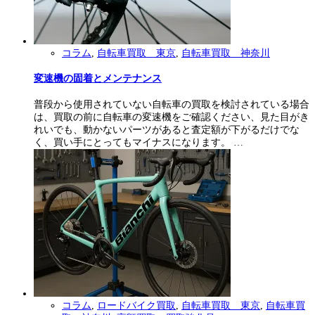
コラム
,
自転車買取 東京
,
自転車買取 神奈川
変速機の固着とメンテナンス
普段から使用されていない自転車の買取を検討されている場合
は、買取の前に自転車の変速機をご確認ください、見た目がき
れいでも、動かないパーツがあると査定額が下がるだけでな
く、買い手にとってもマイナスになります。 …
コラム
,
ロードバイク買取
,
自転車買取 東京
,
自転車買