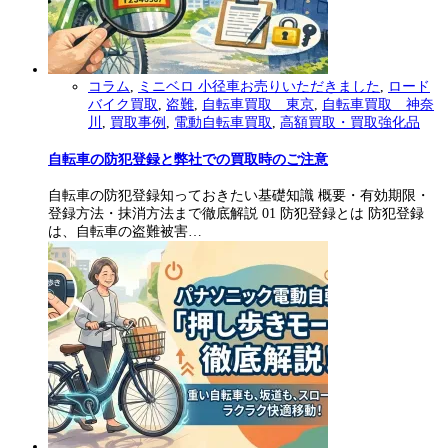
コラム
,
ミニベロ 小径車お売りいただきました
,
ロード
バイク買取
,
盗難
,
自転車買取 東京
,
自転車買取 神奈
川
,
買取事例
,
電動自転車買取
,
高額買取・買取強化品
自転車の防犯登録と弊社での買取時のご注意
自転車の防犯登録知っておきたい基礎知識 概要・有効期限・
登録方法・抹消方法まで徹底解説 01 防犯登録とは 防犯登録
は、自転車の盗難被害…