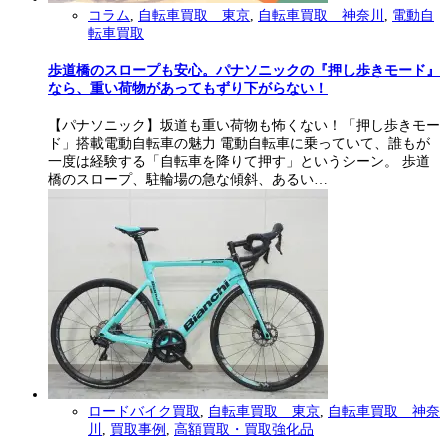
コラム
,
自転車買取 東京
,
自転車買取 神奈川
,
電動自
転車買取
歩道橋のスロープも安心。パナソニックの『押し歩きモード』
なら、重い荷物があってもずり下がらない！
【パナソニック】坂道も重い荷物も怖くない！「押し歩きモー
ド」搭載電動自転車の魅力 電動自転車に乗っていて、誰もが
一度は経験する「自転車を降りて押す」というシーン。 歩道
橋のスロープ、駐輪場の急な傾斜、あるい…
ロードバイク買取
,
自転車買取 東京
,
自転車買取 神奈
川
,
買取事例
,
高額買取・買取強化品