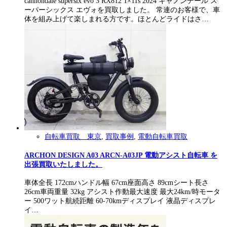
cannondale supersix evo 3 RX812 1×11s 2024 キャノンデール ス
ーパーシックス エヴォを買取しました。 常連のお客様で、車
体を組み上げて楽しまれる方です。ほとんどライドはさ…
自転車買取 東京
,
買取事例
,
電動自転車買取
ARCHON DESIGN A03 ARCN-A03JP 電動アシスト自転車 を
出張買取いたしました。
車体全長 172cmハンドル幅 67cm座面高さ 89cmシート長さ
26cm車両重量 32kg アシスト作動最大速度 最大24km/時モータ
ー 500ワット航続距離 60-70kmディスプレイ 液晶ディスプレ
イ…