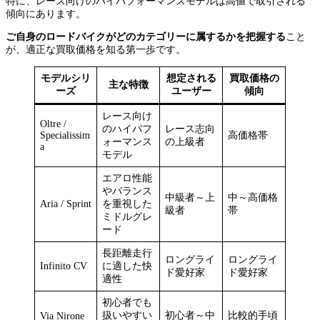
特に、レース向けのハイパフォーマンスモデルは高値で取引される
傾向にあります。
ご自身のロードバイクがどのカテゴリーに属するかを把握する
こと
が、適正な買取価格を知る第一歩です。
モデルシリ
想定される
買取価格の
主な特徴
ーズ
ユーザー
傾向
レース向け
Oltre /
のハイパフ
レース志向
Specialissim
高価格帯
ォーマンス
の上級者
a
モデル
エアロ性能
やバランス
中級者～上
中～高価格
Aria / Sprint
を重視した
級者
帯
ミドルグレ
ード
長距離走行
ロングライ
ロングライ
Infinito CV
に適した快
ド愛好家
ド愛好家
適性
初心者でも
扱いやすい
初心者～中
比較的手頃
Via Nirone