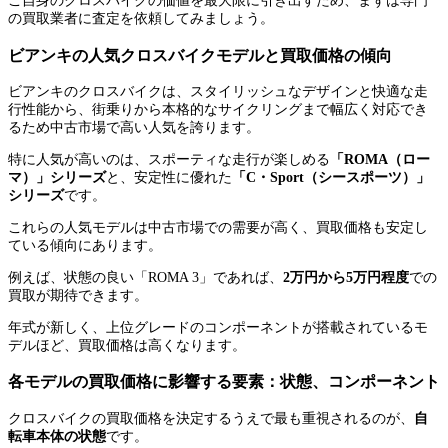
ご自身のクロスバイクの価値を最大限に引き出すため、まずは専門
の買取業者に査定を依頼してみましょう。
ビアンキの人気クロスバイクモデルと買取価格の傾向
ビアンキのクロスバイクは、スタイリッシュなデザインと快適な走
行性能から、街乗りから本格的なサイクリングまで幅広く対応でき
るため中古市場で高い人気を誇ります。
特に人気が高いのは、スポーティな走行が楽しめる
「ROMA（ロー
マ）」シリーズ
と、安定性に優れた
「C・Sport（シースポーツ）」
シリーズ
です。
これらの人気モデルは中古市場での需要が高く、買取価格も安定し
ている傾向にあります。
例えば、状態の良い「ROMA 3」であれば、
2万円から5万円程度
での
買取が期待できます。
年式が新しく、上位グレードのコンポーネントが搭載されているモ
デルほど、買取価格は高くなります。
各モデルの買取価格に影響する要素：状態、コンポーネント
クロスバイクの買取価格を決定するうえで最も重視されるのが、
自
転車本体の状態
です。