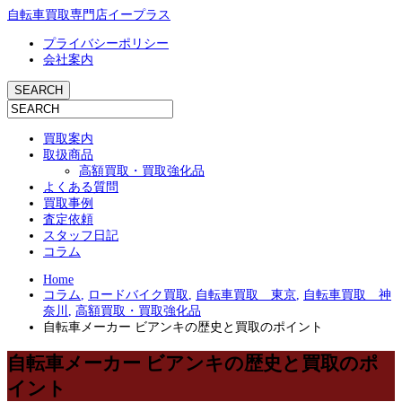
自転車買取専門店イープラス
プライバシーポリシー
会社案内
買取案内
取扱商品
高額買取・買取強化品
よくある質問
買取事例
査定依頼
スタッフ日記
コラム
Home
コラム
,
ロードバイク買取
,
自転車買取 東京
,
自転車買取 神
奈川
,
高額買取・買取強化品
自転車メーカー ビアンキの歴史と買取のポイント
自転車メーカー ビアンキの歴史と買取のポ
イント