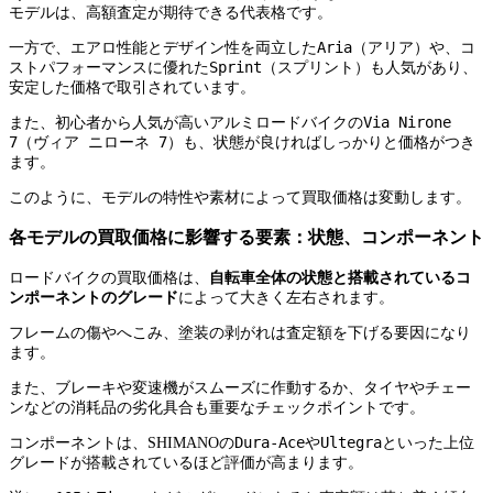
モデルは、高額査定が期待できる代表格です。
Aria（アリア）
一方で、エアロ性能とデザイン性を両立した
や、コ
Sprint（スプリント）
ストパフォーマンスに優れた
も人気があり、
安定した価格で取引されています。
Via Nirone
また、初心者から人気が高いアルミロードバイクの
7（ヴィア ニローネ 7）
も、状態が良ければしっかりと価格がつき
ます。
このように、モデルの特性や素材によって買取価格は変動します。
各モデルの買取価格に影響する要素：状態、コンポーネント
ロードバイクの買取価格は、
自転車全体の状態と搭載されているコ
ンポーネントのグレード
によって大きく左右されます。
フレームの傷やへこみ、塗装の剥がれは査定額を下げる要因になり
ます。
また、ブレーキや変速機がスムーズに作動するか、タイヤやチェー
ンなどの消耗品の劣化具合も重要なチェックポイントです。
Dura-Ace
Ultegra
コンポーネントは、SHIMANOの
や
といった上位
グレードが搭載されているほど評価が高まります。