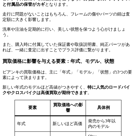
と付属品の保管がカギ
となります。
走行に問題がないことはもちろん、フレームの傷やパーツの錆は査
定額に大きく影響します。
洗車や注油を定期的に行い、美しい状態を保つよう心がけましょ
う。
また、購入時に付属していた保証書や取扱説明書、純正パーツがあ
れば、一緒に査定に出すことでプラス評価に繋がります。
買取価格に影響を与える要素：年式、モデル、状態
ビアンキの買取価格は、主に「年式」「モデル」「状態」の3つの要
素によって決まります。
新しい年式のモデルほど高値がつきやすく、
特に人気のロードバイ
クやクロスバイクは高価買取が期待できます
。
買取価格への影
要素
具体例
響
発売から3年以
年式
新しいほど高価
内のモデル