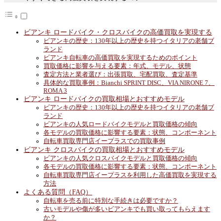
ビアンキ ロードバイク・クロスバイクの高価買取を実現する
ビアンキの歴史：130年以上の歴史を持つイタリアの老舗ブ
ランド
ビアンキ自転車の高価買取を実現するためのポイント
買取価格に影響を与える要素：年式、モデル、状態
査定方法と業者選び：出張買取、宅配買取、査定基準
具体的な買取事例：Bianchi SPRINT DISC、VIA NIRONE 7、
ROMA 3
ビアンキ ロードバイクの買取相場とおすすめモデル
ビアンキの歴史：130年以上の歴史を持つイタリアの老舗ブ
ランド
ビアンキの人気ロードバイクモデルと買取価格の傾向
各モデルの買取価格に影響する要素：状態、コンポーネント
自転車買取専門店イープラスでの買取事例
ビアンキ クロスバイクの買取相場とおすすめモデル
ビアンキの人気クロスバイクモデルと買取価格の傾向
各モデルの買取価格に影響する要素：状態、コンポーネント
自転車買取専門店イープラスを利用した高価買取を実現する
方法
よくある質問（FAQ）
自転車を売る前に特別な手続きは必要ですか？
古いモデルや傷が多いビアンキでも買い取ってもらえます
か？