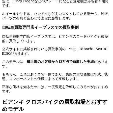
105
Tiagra
逆に、
や
などのグレードになると査定額は落ち着く傾向
です。
ホイールやサドル、ハンドルなどをカスタムしている場合も、純正
パーツの有無と合わせて査定に影響します。
自転車買取専門店イープラスでの買取事例
自転車買取専門店イープラスでは、ビアンキのロードバイクも積極
的に買取しています。
Bianchi SPRINT
公式サイトに掲載されている買取事例の一つに、
DISC
があります。
このモデルは、
横浜市のお客様から12万円で買取した実績
がありま
す。
もちろん、これはあくまで一例であり、実際の買取価格は年式、状
態、コンポーネントの仕様によって変動します。
正確な価格を知るためには、一度査定を依頼してみるのがおすすめ
です。
ビアンキ クロスバイクの買取相場とおすす
めモデル