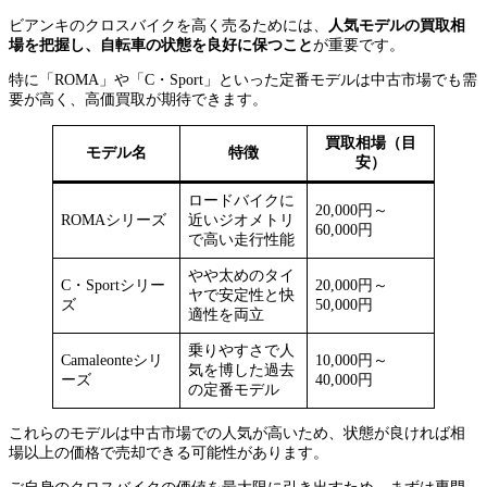
ビアンキのクロスバイクを高く売るためには、
人気モデルの買取相
場を把握し、自転車の状態を良好に保つこと
が重要です。
特に「ROMA」や「C・Sport」といった定番モデルは中古市場でも需
要が高く、高価買取が期待できます。
買取相場（目
モデル名
特徴
安）
ロードバイクに
20,000円～
ROMAシリーズ
近いジオメトリ
60,000円
で高い走行性能
やや太めのタイ
C・Sportシリー
20,000円～
ヤで安定性と快
ズ
50,000円
適性を両立
乗りやすさで人
Camaleonteシリ
10,000円～
気を博した過去
ーズ
40,000円
の定番モデル
これらのモデルは中古市場での人気が高いため、状態が良ければ相
場以上の価格で売却できる可能性があります。