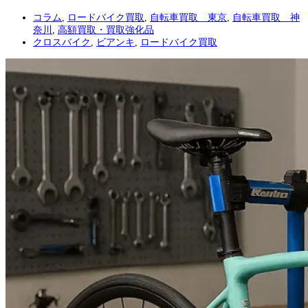
コラム
,
ロードバイク買取
,
自転車買取 東京
,
自転車買取 神
奈川
,
高額買取・買取強化品
クロスバイク
,
ビアンキ
,
ロードバイク買取