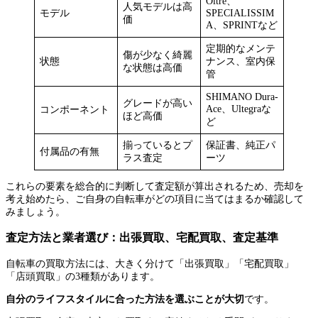
Oltre、
人気モデルは高
モデル
SPECIALISSIM
価
A、SPRINTなど
定期的なメンテ
傷が少なく綺麗
状態
ナンス、室内保
な状態は高価
管
SHIMANO Dura-
グレードが高い
Ace、Ultegraな
コンポーネント
ほど高価
ど
揃っているとプ
保証書、純正パ
付属品の有無
ラス査定
ーツ
これらの要素を総合的に判断して査定額が算出されるため、売却を
考え始めたら、ご自身の自転車がどの項目に当てはまるか確認して
みましょう。
査定方法と業者選び：出張買取、宅配買取、査定基準
自転車の買取方法には、大きく分けて「出張買取」「宅配買取」
「店頭買取」の3種類があります。
自分のライフスタイルに合った方法を選ぶことが大切
です。