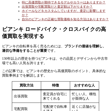
特に高価買取が期待できるモデルやカラーはありますか？
出張買取や宅配買取だと査定額は下がりますか？
ホイールなどをカスタムしていますが、査定に影響します
か？
自分のビアンキの正確な買取価格を知る方法はありますか？
ビアンキ ロードバイク・クロスバイクの高
価買取を実現する
ビアンキの自転車を高く売るためには、
ブランドの価値を理解し、
適切な準備をすることが重要
です。
130年以上の歴史を持つビアンキは、その品質とデザインから中古市
場でも高い人気を誇ります。
この記事では、ビアンキの歴史から高価買取のポイント、具体的な
買取事例までを解説します。
買取方法
特徴
おすすめな人
査定員が自宅に
忙しい人、梱包
出張買取
来てくれる
が面倒な人
宅配便で自転車
近くに店舗がな
宅配買取