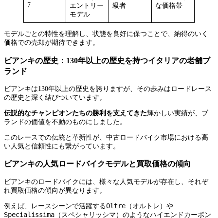
7
エントリー
級者
な価格帯
モデル
モデルごとの特性を理解し、状態を良好に保つことで、納得のいく
価格での売却が期待できます。
ビアンキの歴史：130年以上の歴史を持つイタリアの老舗ブ
ランド
ビアンキは130年以上の歴史を誇りますが、その歩みはロードレース
の歴史と深く結びついています。
伝説的なチャンピオンたちの勝利を支えてきた
輝かしい実績が、ブ
ランドの価値を不動のものにしました。
このレースでの伝統と革新性が、中古ロードバイク市場における高
い人気と信頼性にも繋がっています。
ビアンキの人気ロードバイクモデルと買取価格の傾向
ビアンキのロードバイクには、様々な人気モデルが存在し、それぞ
れ買取価格の傾向が異なります。
Oltre（オルトレ）
例えば、レースシーンで活躍する
や
Specialissima（スペシャリッシマ）
のようなハイエンドカーボン