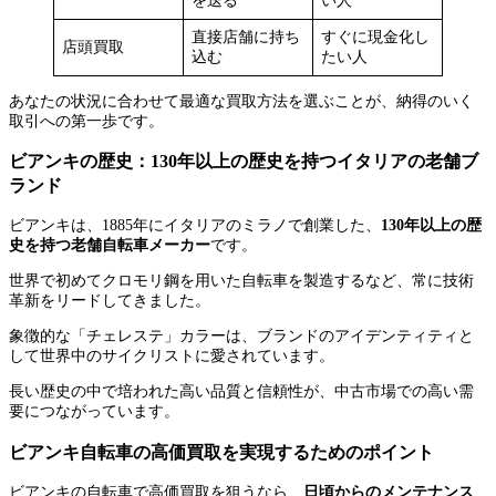
を送る
い人
直接店舗に持ち
すぐに現金化し
店頭買取
込む
たい人
あなたの状況に合わせて最適な買取方法を選ぶことが、納得のいく
取引への第一歩です。
ビアンキの歴史：130年以上の歴史を持つイタリアの老舗ブ
ランド
ビアンキは、1885年にイタリアのミラノで創業した、
130年以上の歴
史を持つ老舗自転車メーカー
です。
世界で初めてクロモリ鋼を用いた自転車を製造するなど、常に技術
革新をリードしてきました。
象徴的な「チェレステ」カラーは、ブランドのアイデンティティと
して世界中のサイクリストに愛されています。
長い歴史の中で培われた高い品質と信頼性が、中古市場での高い需
要につながっています。
ビアンキ自転車の高価買取を実現するためのポイント
ビアンキの自転車で高価買取を狙うなら、
日頃からのメンテナンス