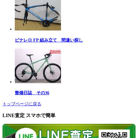
ピナレロ FP 組み立て 間違い探し
整備日誌 その36
トップページに戻る
LINE査定 スマホで簡単