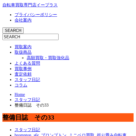
自転車買取専門店イープラス
プライバシーポリシー
会社案内
買取案内
取扱商品
高額買取・買取強化品
よくある質問
買取事例
査定依頼
スタッフ日記
コラム
Home
スタッフ日記
整備日誌 その33
整備日誌 その33
スタッフ日記
brompton
,
s6r
,
ブロンプトン
,
ミニベロ買取
,
折り畳み自転車