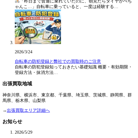
「昨日まで普通に乗れていたのに、朝見たらタイヤがぺち
ゃんこ…」自転車に乗っていると、一度は経験する…
2026/3/24
自転車の防犯登録と弊社での買取時のご注意
自転車の防犯登録知っておきたい基礎知識 概要・有効期限・
登録方法・抹消方法…
出張買取地域
神奈川県、横浜市、東京都、千葉県、埼玉県、茨城県、静岡県、群
馬県、栃木県、山梨県
→
出張買取エリア詳細へ
お知らせ
2026/5/29