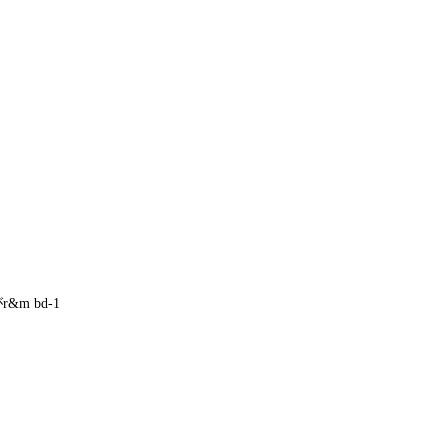
r&m bd-1