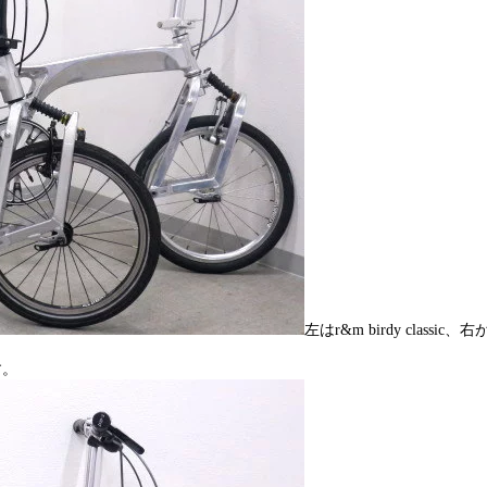
左はr&m birdy classic、右が
す。