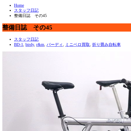
Home
スタッフ日記
整備日誌 その45
整備日誌 その45
スタッフ日記
BD-1
,
birdy
,
r&m
,
バーディ
,
ミニベロ買取
,
折り畳み自転車