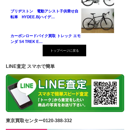
ブリヂストン 電動アシスト子供乗せ自
転車 HYDEE.B(ハイデ…
カーボンロードバイク買取 トレック エモ
ンダ S4 TREK E…
トップページに戻る
LINE査定 スマホで簡単
東京買取センター0120-388-332