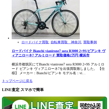
ロードバイク買取
,
自転車買取 神奈川
,
買取事例
ロードバイク Bianchi vianirone7 sora R3000 2×9S/ビアンキ ヴ
ィアニローネ7 アルミロード 買取価格2万円 横浜市
横浜市都筑区にてBianchi vianirone7 sora R3000 2×9S アルミロ
ード ビアンキ ヴィアニローネ7を出張買取致しました。 【仕
様】 メーカー：Bianchi/ビアンキ モデル名：vi…
トップページに戻る
LINE査定 スマホで簡単