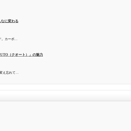
んなに変わる
す。カーボ…
UTO（クオート）」の魅力
を変え忘れて…