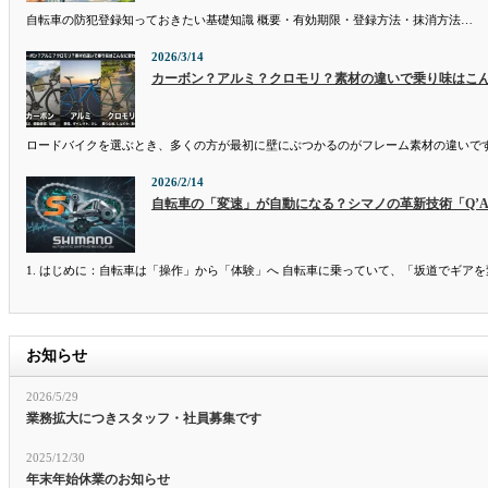
自転車の防犯登録知っておきたい基礎知識 概要・有効期限・登録方法・抹消方法…
2026/3/14
カーボン？アルミ？クロモリ？素材の違いで乗り味はこ
ロードバイクを選ぶとき、多くの方が最初に壁にぶつかるのがフレーム素材の違いで
2026/2/14
自転車の「変速」が自動になる？シマノの革新技術「Q’A
1. はじめに：自転車は「操作」から「体験」へ 自転車に乗っていて、「坂道でギア
お知らせ
2026/5/29
業務拡大につきスタッフ・社員募集です
2025/12/30
年末年始休業のお知らせ