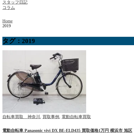
スタッフ日記
コラム
Home
2019
タグ：2019
自転車買取 神奈川
,
買取事例
,
電動自転車買取
電動自転車 Panasonic vivi DX BE-ELD435 買取価格1万円 横浜市 旭区