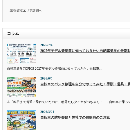
→
出張買取エリア詳細へ
コラム
2026/7/4
2027年モデル登場前に知っておきたい自転車業界の最新
自転車業界TOPICS 2027年モデル登場前に知っておきたい自転車…
2026/6/5
自転車のパンク修理を自分でやってみた！手順・道具・
🚴「昨日まで普通に乗れていたのに、朝見たらタイヤがぺちゃんこ…」自転車に乗っ
2026/3/24
自転車の防犯登録と弊社での買取時のご注意