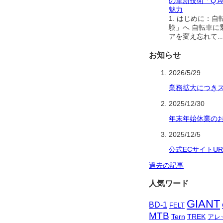
の革新技術「Q’
魅力
1. はじめに：
験」へ 自転車に
アを変え忘れて
お知らせ
2026/5/29
業務拡大につき
2025/12/30
年末年始休業の
2025/12/5
公式ECサイトU
過去の記事
人気ワード
GIANT
BD-1
FELT
MTB
Tern
TREK
アレ