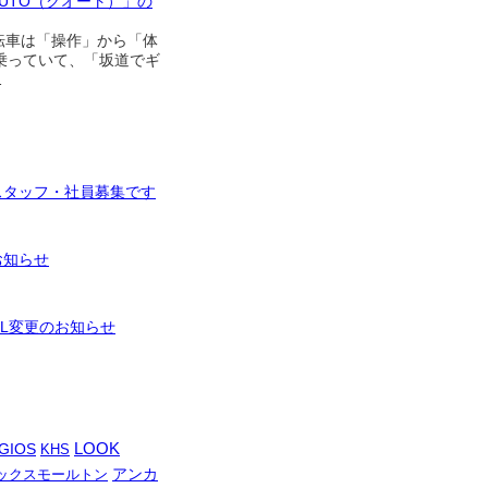
AUTO（クオート）」の
自転車は「操作」から「体
乗っていて、「坂道でギ
…
スタッフ・社員募集です
お知らせ
RL変更のお知らせ
LOOK
GIOS
KHS
アンカ
ックスモールトン