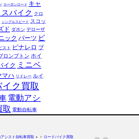
キャ
ン
カーボンロード
ロスバイク
クロ
スコッ
ロ
シングルスピード
ズド
ダホン
デローザ
ビ
ニック
パーツ
ピナレロ
ブ
ピスト
ブロンプトン
ホイ
ミニベ
バイク
ヤマハ
ルイ
リドレー
バイク買取
電動アシ
車
買取
電動自転車
動アシスト自転車買取
ロードバイク買取