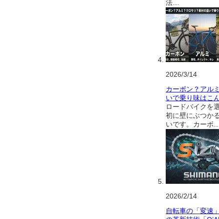
法…
2026/3/14
カーボン？アル
いで乗り味はこ
ロードバイクを
初に壁にぶつか
いです。カーボ
2026/2/14
自転車の「変速