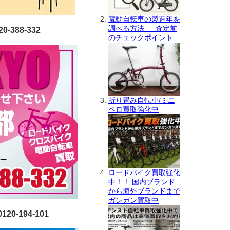
電動自転車の製造年を
調べる方法 ― 査定前
388-332
のチェックポイント
折り畳み自転車/ミニ
ベロ買取強化中
ロードバイク買取強化
中！！ 国内ブランド
から海外ブランドまで
ガンガン買取中
0-194-101