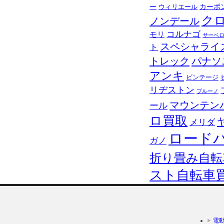
ー
カーボ
ウィリエール
ク
ノンデール
コルナゴ
モリ
サーベ
スペシャライ
ト
トレック
パナソ
アンキ
ビンテージ
リヂストン
ブルーノ
マウンテン
ール
ロ買取
メリダ
ロード
ガノ
折り畳み自転
スト自転車
電