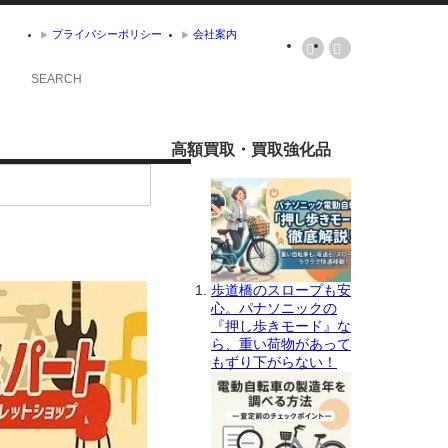
プライバシーポリシー
会社案内
高額買取・買取強化品
歩道橋のスロープも安
心。パナソニックの
『押し歩きモード』な
ら、重い荷物があって
もずり下がらない！