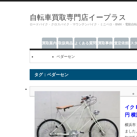
自転車買取専門店イープラス
ロードバイク・クロスバイク・マウンテンバイク・ミニベロ・BMX・電動自
買取案内
取扱商品
よくある質問
買取事例
査定依頼
ス
ベダーセン
タグ：ベダーセン
イク 
円 
横浜市 
ました。