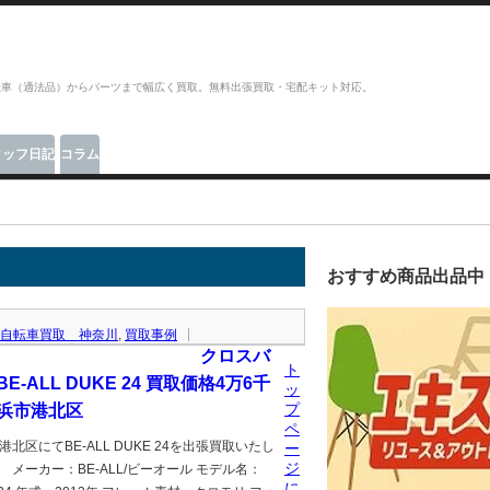
転車（適法品）からパーツまで幅広く買取。無料出張買取・宅配キット対応。
タッフ日記
コラム
おすすめ商品出品中
自転車買取 神奈川
,
買取事例
クロスバ
ト
BE-ALL DUKE 24 買取価格4万6千
ッ
プ
横浜市港北区
ペ
港北区にてBE-ALL DUKE 24を出張買取いたし
ー
ジ
 メーカー：BE-ALL/ビーオール モデル名：
に