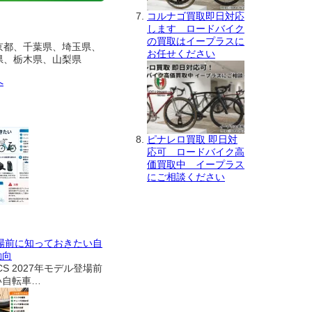
コルナゴ買取即日対応
します ロードバイク
の買取はイープラスに
京都、千葉県、埼玉県、
お任せください
県、栃木県、山梨県
へ
ピナレロ買取 即日対
応可 ロードバイク高
価買取中 イープラス
にご相談ください
登場前に知っておきたい自
動向
CS 2027年モデル登場前
い自転車…