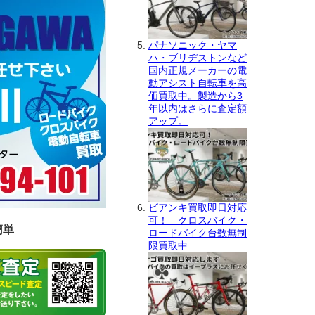
パナソニック・ヤマ
ハ・ブリヂストンなど
国内正規メーカーの電
動アシスト自転車を高
価買取中。製造から3
年以内はさらに査定額
アップ。
ビアンキ買取即日対応
可！ クロスバイク・
簡単
ロードバイク台数無制
限買取中