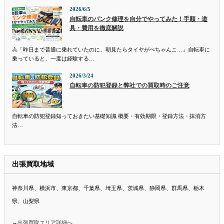
2026/6/5
自転車のパンク修理を自分でやってみた！手順・道
具・費用を徹底解説
🚴「昨日まで普通に乗れていたのに、朝見たらタイヤがぺちゃんこ…」自転車に
乗っていると、一度は経験する…
2026/3/24
自転車の防犯登録と弊社での買取時のご注意
自転車の防犯登録知っておきたい基礎知識 概要・有効期限・登録方法・抹消方
法…
出張買取地域
神奈川県、横浜市、東京都、千葉県、埼玉県、茨城県、静岡県、群馬県、栃木
県、山梨県
→
出張買取エリア詳細へ