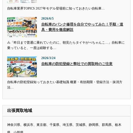
自転車業界TOPICS 2027年モデル登場前に知っておきたい自転車…
2026/6/5
自転車のパンク修理を自分でやってみた！手順・道
具・費用を徹底解説
🚴「昨日まで普通に乗れていたのに、朝見たらタイヤがぺちゃんこ…」自転車に
乗っていると、一度は経験する…
2026/3/24
自転車の防犯登録と弊社での買取時のご注意
自転車の防犯登録知っておきたい基礎知識 概要・有効期限・登録方法・抹消方
法…
出張買取地域
神奈川県、横浜市、東京都、千葉県、埼玉県、茨城県、静岡県、群馬県、栃木
県、山梨県