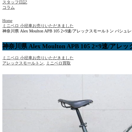
スタッフ日記
コラム
Home
ミニベロ 小径車お売りいただきました
神奈川県 Alex Moulton APB 105 2×9速/アレックスモールトン 
神奈川県 Alex Moulton APB 105 2
ミニベロ 小径車お売りいただきました
アレックスモールトン
,
ミニベロ買取