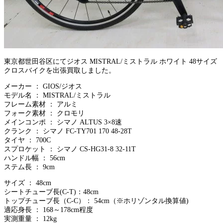
東京都世田谷区にてジオス MISTRAL/ミストラル ホワイト 48サイズ
クロスバイクを出張買取しました。
メーカー ： GIOS/ジオス
モデル名 ： MISTRAL/ミストラル
フレーム素材 ： アルミ
フォーク素材 ： クロモリ
メインコンポ ： シマノ ALTUS 3×8速
クランク ： シマノ FC-TY701 170 48-28T
タイヤ ： 700C
スプロケット ： シマノ CS-HG31-8 32-11T
ハンドル幅 ： 56cm
ステム長 ： 9cm
サイズ ： 48cm
シートチューブ長(C-T)：48cm
トップチューブ長（C-C）： 54cm（※ホリゾンタル換算値)
適応身長 ： 168～178cm程度
実測重量 ： 12kg