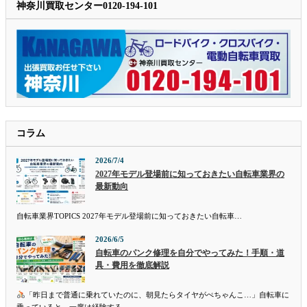
神奈川買取センター0120-194-101
コラム
2026/7/4
2027年モデル登場前に知っておきたい自転車業界の
最新動向
自転車業界TOPICS 2027年モデル登場前に知っておきたい自転車…
2026/6/5
自転車のパンク修理を自分でやってみた！手順・道
具・費用を徹底解説
「昨日まで普通に乗れていたのに、朝見たらタイヤがぺちゃんこ…」自転車に
乗っていると、一度は経験する…