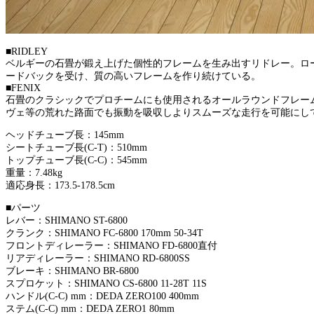
■RIDLEY
ベルギーの石畳が鍛え上げた個性的フレームを生み出すリドレー。ロ
ードバックを受け、質の高いフレームを作り続けている。
■FENIX
石畳のクラシックでプロチームにも使用されるオールラウンドフレー
ヴェ等の荒れた路面でも振動を吸収しよりスムーズな走行を可能にし
ヘッドチューブ長：145mm
シートチューブ長(C-T)：510mm
トップチューブ長(C-C)：545mm
重量：7.48kg
適応身長：173.5-178.5cm
■パーツ
レバー：SHIMANO ST-6800
クランク：SHIMANO FC-6800 170mm 50-34T
フロントディレーラー：SHIMANO FD-6800直付
リアディレーラー：SHIMANO RD-6800SS
ブレーキ：SHIMANO BR-6800
スプロケット：SHIMANO CS-6800 11-28T 11S
ハンドル(C-C) mm：DEDA ZERO100 400mm
ステム(C-C) mm：DEDA ZERO1 80mm