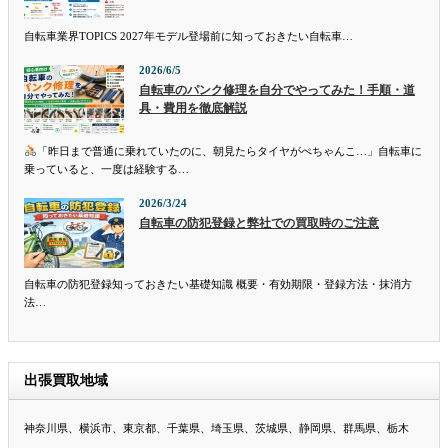
自転車業界TOPICS 2027年モデル登場前に知っておきたい自転車…
2026/6/5
自転車のパンク修理を自分でやってみた！手順・道
具・費用を徹底解説
「昨日まで普通に乗れていたのに、朝見たらタイヤがぺちゃんこ…」自転車に
乗っていると、一度は経験する…
2026/3/24
自転車の防犯登録と弊社での買取時のご注意
自転車の防犯登録知っておきたい基礎知識 概要・有効期限・登録方法・抹消方
法…
出張買取地域
神奈川県、横浜市、東京都、千葉県、埼玉県、茨城県、静岡県、群馬県、栃木