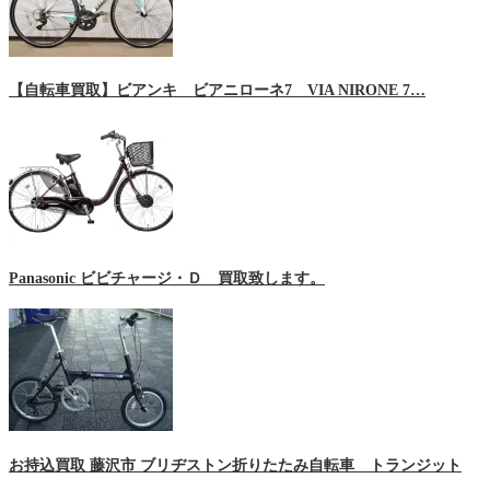
【自転車買取】ビアンキ ビアニローネ7 VIA NIRONE 7…
Panasonic ビビチャージ・Ｄ 買取致します。
お持込買取 藤沢市 ブリヂストン折りたたみ自転車 トランジット