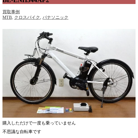
BE-ENH544AF2
買取事例
MTB
,
クロスバイク
,
パナソニック
購入しただけで一度も乗っていません
不思議な自転車です