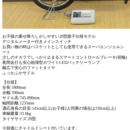
お子様の乗せ降ろしがしやすい20型親子仕様モデル
デジタルメーター付きメインスイッチ
お買い物の時はバスケットとしても使用できるスーパエンジェルシ
ート
少しのチカラでしっかり止まるスマートコントロールブレーキ(前輪)
夜間走行も安心砲弾型ホワイトLEDバッテリーランプ
幅広で安心のファットタイヤ
ふっかふかサドル
【仕様】
全長:1800mm
全幅:590mm
サドル高:745-890mm
軸間距離:1235mm
適応身長の目安:145cm以上(お子様2人同乗の場合は150cm以上)
車輌重量:33.0kg
タイヤサイズ:20型
※前後にチャイルドシート付いています。