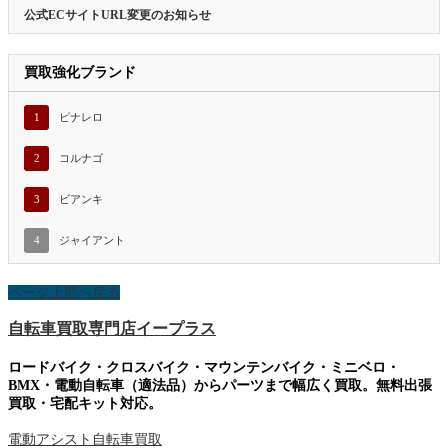
公式ECサイトURL変更のお知らせ
買取強化ブランド
1
ピナレロ
2
コルナゴ
3
ビアンキ
4
ジャイアント
ページ上部へ戻る
自転車買取専門店イープラス
ロードバイク・クロスバイク・マウンテンバイク・ミニベロ・
BMX・電動自転車（適法品）からパーツまで幅広く買取。無料出張
買取・宅配キット対応。
電動アシスト自転車買取