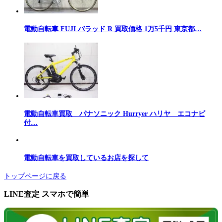
電動自転車 FUJI バラッド R 買取価格 1万5千円 東京都…
電動自転車買取 パナソニック Hurryer ハリヤ エコナビ
付…
電動自転車を買取しているお店を探して
トップページに戻る
LINE査定 スマホで簡単